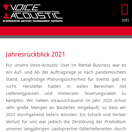
submenu
submenu
Jahresrückblick 2021
Für unsere Voice-Acoustic User im Rental Business war es
ein Auf- und Ab der Auftragslage je nach pandemischem
Stand. Langfristige Planungssicherheit für Events gab es
nicht. Hersteller hatten in vielen Bereichen mit
Lieferengpässen und immensen Teuerungsraten zu
kämpfen. Wir hatten vorausschauend im Jahr 2020 schon
sehr große Mengen an Bauteilen eingekauft, so dass wir
2021 durchgehend liefern konnten. Ein Schock und herber
Verlust für uns war jedoch die Zerstörung der Produktion
unseres langjährigen Lautsprecher-Gitterlieferanten durch