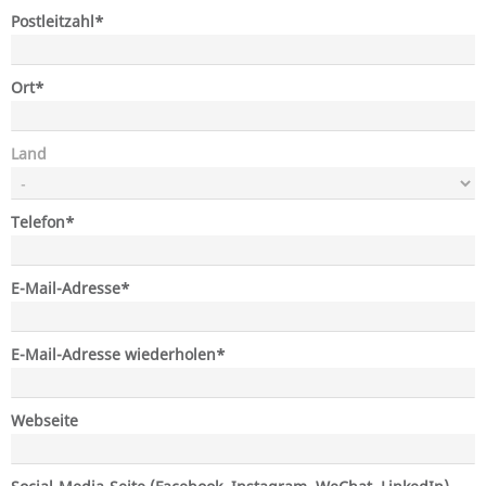
Pflichtfeld
Postleitzahl
*
Pflichtfeld
Ort
*
Land
Pflichtfeld
Telefon
*
Pflichtfeld
E-Mail-Adresse
*
Pflichtfeld
E-Mail-Adresse wiederholen
*
Webseite