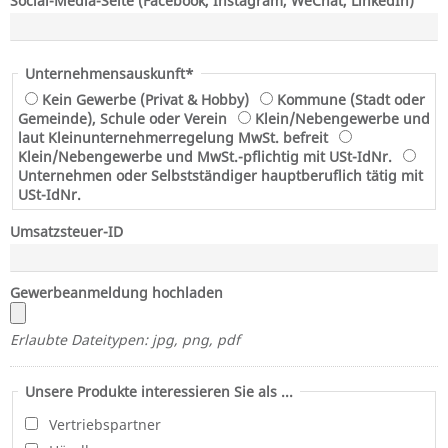
Social-Media-Seite (Facebook, Instagram, WeChat, LinkedIn)
Pflichtfeld
Unternehmensauskunft*
Kein Gewerbe (Privat & Hobby)
Kommune (Stadt oder
Gemeinde), Schule oder Verein
Klein/Nebengewerbe und
laut Kleinunternehmerregelung MwSt. befreit
Klein/Nebengewerbe und MwSt.-pflichtig mit USt-IdNr.
Unternehmen oder Selbstständiger hauptberuflich tätig mit
USt-IdNr.
Umsatzsteuer-ID
Gewerbeanmeldung hochladen
Erlaubte Dateitypen: jpg, png, pdf
Unsere Produkte interessieren Sie als ...
Vertriebspartner