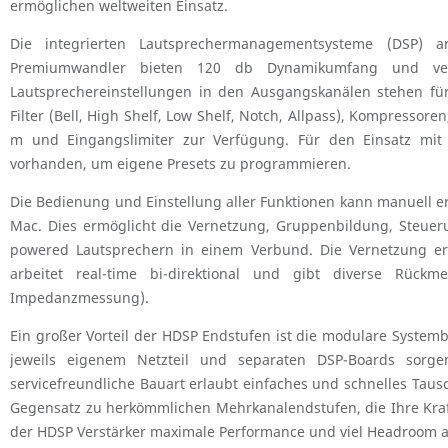
ermöglichen weltweiten Einsatz.
Die integrierten Lautsprechermanagementsysteme (DSP) ar
Premiumwandler bieten 120 db Dynamikumfang und ver
Lautsprechereinstellungen in den Ausgangskanälen stehen f
Filter (Bell, High Shelf, Low Shelf, Notch, Allpass), Kompressore
m und Eingangslimiter zur Verfügung. Für den Einsatz mit 
vorhanden, um eigene Presets zu programmieren.
Die Bedienung und Einstellung aller Funktionen kann manuell 
Mac. Dies ermöglicht die Vernetzung, Gruppenbildung, Steuer
powered Lautsprechern in einem Verbund. Die Vernetzung er
arbeitet real-time bi-direktional und gibt diverse Rüc
Impedanzmessung).
Ein großer Vorteil der HDSP Endstufen ist die modulare System
jeweils eigenem Netzteil und separaten DSP-Boards sorge
servicefreundliche Bauart erlaubt einfaches und schnelles Tau
Gegensatz zu herkömmlichen Mehrkanalendstufen, die Ihre Kraf
der HDSP Verstärker maximale Performance und viel Headroom a