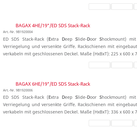
BAGAX 4HE/19"/ED SDS Stack-Rack
Art.-Nr. 9B1920004
ED SDS Stack-Rack (
E
xtra
D
eep
S
lide-
D
oor
S
hockmount) mit 
Verriegelung und versenkte Griffe. Rackschienen mit eingeba
verkabeln mit geschlossenen Deckel. Maße (HxBxT): 225 x 600 x
BAGAX 6HE/19"/ED SDS Stack-Rack
Art.-Nr. 9B1920006
ED SDS Stack-Rack (
E
xtra
D
eep
S
lide-
D
oor
S
hockmount) mit 
Verriegelung und versenkte Griffe. Rackschienen mit eingeba
verkabeln mit geschlossenen Deckel. Maße (HxBxT): 336 x 600 x