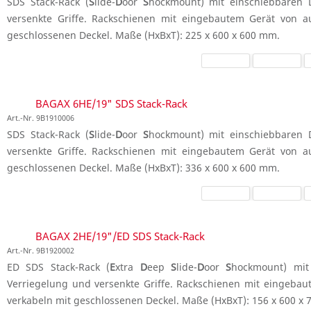
SDS Stack-Rack (
S
lide-
D
oor
S
hockmount) mit einschiebbaren D
versenkte Griffe. Rackschienen mit eingebautem Gerät von a
geschlossenen Deckel. Maße (HxBxT): 225 x 600 x 600 mm.
BAGAX 6HE/19" SDS Stack-Rack
Art.-Nr. 9B1910006
SDS Stack-Rack (
S
lide-
D
oor
S
hockmount) mit einschiebbaren D
versenkte Griffe. Rackschienen mit eingebautem Gerät von a
geschlossenen Deckel. Maße (HxBxT): 336 x 600 x 600 mm.
BAGAX 2HE/19"/ED SDS Stack-Rack
Art.-Nr. 9B1920002
ED SDS Stack-Rack (
E
xtra
D
eep
S
lide-
D
oor
S
hockmount) mit 
Verriegelung und versenkte Griffe. Rackschienen mit eingeba
verkabeln mit geschlossenen Deckel. Maße (HxBxT): 156 x 600 x