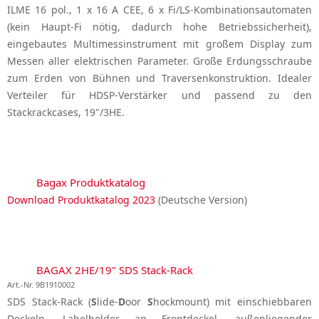
ILME 16 pol., 1 x 16 A CEE, 6 x Fi/LS-Kombinationsautomaten
(kein Haupt-Fi nötig, dadurch hohe Betriebssicherheit),
eingebautes Multimessinstrument mit großem Display zum
Messen aller elektrischen Parameter. Große Erdungsschraube
zum Erden von Bühnen und Traversenkonstruktion. Idealer
Verteiler für HDSP-Verstärker und passend zu den
Stackrackcases, 19"/3HE.
Bagax Produktkatalog
Download Produktkatalog 2023
(Deutsche Version)
BAGAX 2HE/19" SDS Stack-Rack
Art.-Nr. 9B1910002
SDS Stack-Rack (
S
lide-
D
oor
S
hockmount) mit einschiebbaren
Deckeln, Labelholder an Frontdeckel, außenliegender