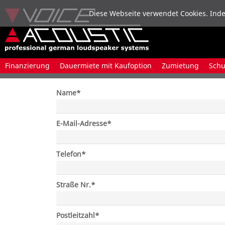
Diese Webseite verwendet Cookies. Inde
Navigation
Finanzierung
Dauermiete mit Kaufoption
Zumietung
Sch
überspringen
Pflichtfeld
Name
*
Pflichtfeld
E-Mail-Adresse
*
Pflichtfeld
Telefon
*
Pflichtfeld
Straße Nr.
*
Pflichtfeld
Postleitzahl
*