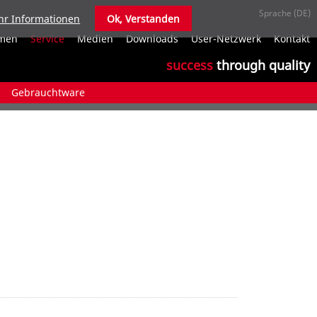
r Informationen
Ok, Verstanden
N
men
Service
Medien
Downloads
User-Netzwerk
Kontakt
ü
success
through quality
Gebrauchtware