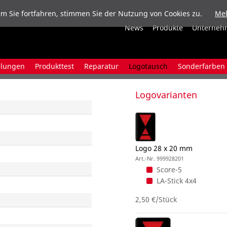
m Sie fortfahren, stimmen Sie der Nutzung von Cookies zu.
Meh
News
Produkte
Unterneh
ulungen
Produkttest
Reparatur
Logotausch
Sonderfarben
Logovarianten
Logo 28 x 20 mm
Art.-Nr. 999928201
Score-5
LA-Stick 4x4
2,50 €/Stück