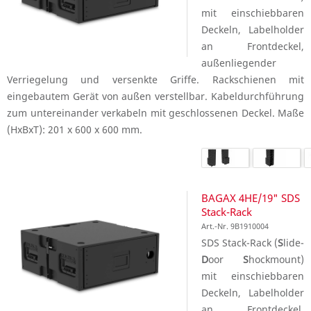
mit einschiebbaren
Deckeln, Labelholder
an Frontdeckel,
außenliegender
Verriegelung und versenkte Griffe. Rackschienen mit
eingebautem Gerät von außen verstellbar. Kabeldurchführung
zum untereinander verkabeln mit geschlossenen Deckel. Maße
(HxBxT): 201 x 600 x 600 mm.
BAGAX 4HE/19" SDS
Stack-Rack
Art.-Nr. 9B1910004
SDS Stack-Rack (
S
lide-
D
oor
S
hockmount)
mit einschiebbaren
Deckeln, Labelholder
an Frontdeckel,