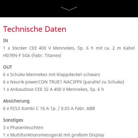
Technische Daten
IN
1 x Stecker CEE 400 V Mennekes, 5p. 6 h mit ca. 2 m Kabel
H07RN-F 5G6 (Fabr. Titanex)
OUT
6 x Schuko Mennekes mit Klappdeckel schwarz
6 x Neurik powerCON TRUE1
NAC3FPX
(parallel zu Schuko)
1 x Anbaudose CEE 32 A 400 V Mennekes, 5p. 6 h
Absicherung
6 x FI/LS Kombi C 16 A 1p. / 0.03 A Fabr. ABB
Sonstiges
3 x Phasenleuchten
1 x Multifunktionsmessgerät mit großem Display