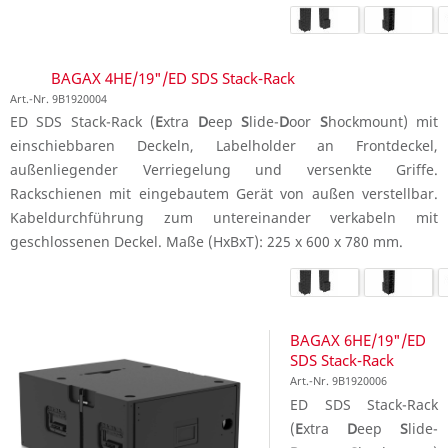
BAGAX 4HE/19"/ED SDS Stack-Rack
Art.-Nr. 9B1920004
ED SDS Stack-Rack (
E
xtra
D
eep
S
lide-
D
oor
S
hockmount) mit
einschiebbaren Deckeln, Labelholder an Frontdeckel,
außenliegender Verriegelung und versenkte Griffe.
Rackschienen mit eingebautem Gerät von außen verstellbar.
Kabeldurchführung zum untereinander verkabeln mit
geschlossenen Deckel. Maße (HxBxT): 225 x 600 x 780 mm.
BAGAX 6HE/19"/ED
SDS Stack-Rack
Art.-Nr. 9B1920006
ED SDS Stack-Rack
(
E
xtra
D
eep
S
lide-