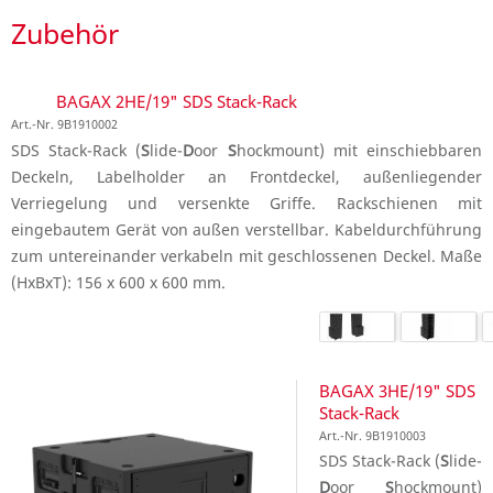
Zubehör
BAGAX 2HE/19" SDS Stack-Rack
Art.-Nr. 9B1910002
SDS Stack-Rack (
S
lide-
D
oor
S
hockmount) mit einschiebbaren
Deckeln, Labelholder an Frontdeckel, außenliegender
Verriegelung und versenkte Griffe. Rackschienen mit
eingebautem Gerät von außen verstellbar. Kabeldurchführung
zum untereinander verkabeln mit geschlossenen Deckel. Maße
(HxBxT): 156 x 600 x 600 mm.
BAGAX 3HE/19" SDS
Stack-Rack
Art.-Nr. 9B1910003
SDS Stack-Rack (
S
lide-
D
oor
S
hockmount)