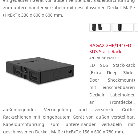
eingebautem Gerät von außen verstellbar. Kabeldurchführung
zum untereinander verkabeln mit geschlossenen Deckel. Maße
(HxBxT): 336 x 600 x 600 mm.
BAGAX 2HE/19"/ED
SDS Stack-Rack
Art.-Nr. 9B1920002
ED SDS Stack-Rack
(
E
xtra
D
eep
S
lide-
D
oor
S
hockmount)
mit einschiebbaren
Deckeln, Labelholder
an Frontdeckel,
außenliegender Verriegelung und versenkte Griffe.
Rackschienen mit eingebautem Gerät von außen verstellbar.
Kabeldurchführung zum untereinander verkabeln mit
geschlossenen Deckel. Maße (HxBxT): 156 x 600 x 780 mm.