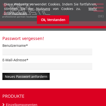
Diese Webseite verwendet Cookies. Indem Sie fortfahren,
stimmen Sie der Nutzung von Cookies zu.
Mehr
Informationen
submenu
submenu
Ok, Verstanden
submenu
submenu
submenu
submenu
Passwort vergessen!
Pflichtfeld
Benutzername
*
submenu
submenu
submenu
submenu
Pflichtfeld
E-Mail-Adresse
*
submenu
submenu
Neues Passwort anfordern
submenu
submenu
PRODUKTE
Einzelkomponenten