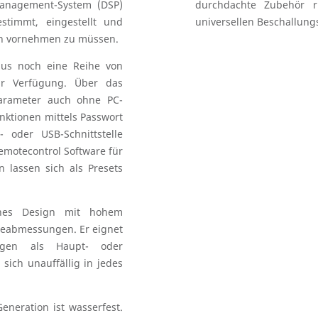
Management-System (DSP)
durchdachte Zubehör 
stimmt, eingestellt und
universellen Beschallun
gen vornehmen zu müssen.
aus noch eine Reihe von
zur Verfügung. Über das
Parameter auch ohne PC-
nktionen mittels Passwort
 oder USB-Schnittstelle
emotecontrol Software für
lassen sich als Presets
önes Design mit hohem
seabmessungen. Er eignet
ungen als Haupt- oder
sich unauffällig in jedes
neration ist wasserfest.