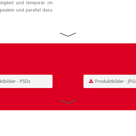
tigkeit und temporär im
peakon und parallel dazu
tbilder - PSDs
Produktbilder - JPG