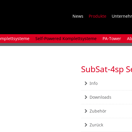
News
Produkte
Unterneh
mplettsysteme
Self-Powered Komplettsysteme
PA-Tower
Ab
SubSat-4sp S
Info
Downloads
Zubehör
Zurück