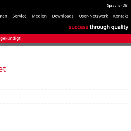
N
men
Service
Medien
Downloads
User-Netzwerk
Kontakt
ü
success
through quality
gekündigt
et