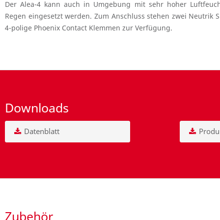
Der Alea-4 kann auch in Umgebung mit sehr hoher Luftfeuch
Regen eingesetzt werden. Zum Anschluss stehen zwei Neutrik S
4-polige Phoenix Contact Klemmen zur Verfügung.
Downloads
Datenblatt
Produk
Zubehör