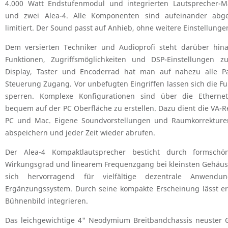
4.000 Watt Endstufenmodul und integrierten Lautsprecher-
und zwei Alea-4. Alle Komponenten sind aufeinander abge
limitiert. Der Sound passt auf Anhieb, ohne weitere Einstellun
Dem versierten Techniker und Audioprofi steht darüber hin
Funktionen, Zugriffsmöglichkeiten und DSP-Einstellungen 
Display, Taster und Encoderrad hat man auf nahezu alle 
Steuerung Zugang. Vor unbefugten Eingriffen lassen sich die Fu
sperren. Komplexe Konfigurationen sind über die Ethernet-
bequem auf der PC Oberfläche zu erstellen. Dazu dient die VA-R
PC und Mac. Eigene Soundvorstellungen und Raumkorrekturen 
abspeichern und jeder Zeit wieder abrufen.
Der Alea-4 Kompaktlautsprecher besticht durch formsch
Wirkungsgrad und linearem Frequenzgang bei kleinsten Gehäu
sich hervorragend für vielfältige dezentrale Anwend
Ergänzungssystem. Durch seine kompakte Erscheinung lässt er 
Bühnenbild integrieren.
Das leichgewichtige 4" Neodymium Breitbandchassis neuster Ge