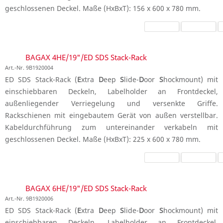
geschlossenen Deckel. Maße (HxBxT): 156 x 600 x 780 mm.
BAGAX 4HE/19"/ED SDS Stack-Rack
Art.-Nr. 9B1920004
ED SDS Stack-Rack (
E
xtra
D
eep
S
lide-
D
oor
S
hockmount) mit
einschiebbaren Deckeln, Labelholder an Frontdeckel,
außenliegender Verriegelung und versenkte Griffe.
Rackschienen mit eingebautem Gerät von außen verstellbar.
Kabeldurchführung zum untereinander verkabeln mit
geschlossenen Deckel. Maße (HxBxT): 225 x 600 x 780 mm.
BAGAX 6HE/19"/ED SDS Stack-Rack
Art.-Nr. 9B1920006
ED SDS Stack-Rack (
E
xtra
D
eep
S
lide-
D
oor
S
hockmount) mit
einschiebbaren Deckeln, Labelholder an Frontdeckel,