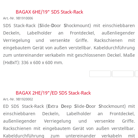
BAGAX 6HE/19" SDS Stack-Rack
Art.-Nr. 9B1910006
SDS Stack-Rack (
S
lide-
D
oor
S
hockmount) mit einschiebbaren
Deckeln, Labelholder an Frontdeckel, außenliegender
Verriegelung und versenkte Griffe. Rackschienen mit
eingebautem Gerät von außen verstellbar. Kabeldurchführung
zum untereinander verkabeln mit geschlossenen Deckel. Maße
(HxBxT): 336 x 600 x 600 mm.
BAGAX 2HE/19"/ED SDS Stack-Rack
Art.-Nr. 9B1920002
ED SDS Stack-Rack (
E
xtra
D
eep
S
lide-
D
oor
S
hockmount) mit
einschiebbaren Deckeln, Labelholder an Frontdeckel,
außenliegender Verriegelung und versenkte Griffe.
Rackschienen mit eingebautem Gerät von außen verstellbar.
Kabeldurchführung zum untereinander verkabeln mit