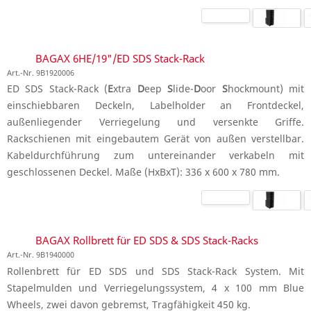
BAGAX 6HE/19"/ED SDS Stack-Rack
Art.-Nr. 9B1920006
ED SDS Stack-Rack (
E
xtra
D
eep
S
lide-
D
oor
S
hockmount) mit
einschiebbaren Deckeln, Labelholder an Frontdeckel,
außenliegender Verriegelung und versenkte Griffe.
Rackschienen mit eingebautem Gerät von außen verstellbar.
Kabeldurchführung zum untereinander verkabeln mit
geschlossenen Deckel. Maße (HxBxT): 336 x 600 x 780 mm.
BAGAX Rollbrett für ED SDS & SDS Stack-Racks
Art.-Nr. 9B1940000
Rollenbrett für ED SDS und SDS Stack-Rack System. Mit
Stapelmulden und Verriegelungssystem, 4 x 100 mm Blue
Wheels, zwei davon gebremst, Tragfähigkeit 450 kg.