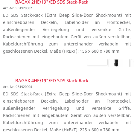
BAGAX 2HE/19"/ED SDS Stack-Rack
Art.-Nr. 9B1920002
ED SDS Stack-Rack (
E
xtra
D
eep
S
lide-
D
oor
S
hockmount) mit
einschiebbaren Deckeln, Labelholder an Frontdeckel,
außenliegender Verriegelung und versenkte Griffe.
Rackschienen mit eingebautem Gerät von außen verstellbar.
Kabeldurchführung zum untereinander verkabeln mit
geschlossenen Deckel. Maße (HxBxT): 156 x 600 x 780 mm.
BAGAX 4HE/19"/ED SDS Stack-Rack
Art.-Nr. 9B1920004
ED SDS Stack-Rack (
E
xtra
D
eep
S
lide-
D
oor
S
hockmount) mit
einschiebbaren Deckeln, Labelholder an Frontdeckel,
außenliegender Verriegelung und versenkte Griffe.
Rackschienen mit eingebautem Gerät von außen verstellbar.
Kabeldurchführung zum untereinander verkabeln mit
geschlossenen Deckel. Maße (HxBxT): 225 x 600 x 780 mm.