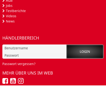
AGB
Jobs
Testberichte
Videos
News
HÄNDLERBEREICH
Passwort vergessen?
MEHR ÜBER UNS IM WEB