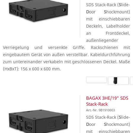
SDS Stack-Rack (
S
lide-
D
oor
S
hockmount)
mit einschiebbaren
Deckeln, Labelholder
an Frontdeckel,
außenliegender
Verriegelung und versenkte Griffe. Rackschienen mit
eingebautem Gerät von außen verstellbar. Kabeldurchführung
zum untereinander verkabeln mit geschlossenen Deckel. Maße
(HxBxT): 156 x 600 x 600 mm.
BAGAX 3HE/19" SDS
Stack-Rack
Art.-Nr. 9B1910003
SDS Stack-Rack (
S
lide-
D
oor
S
hockmount)
mit einschiebbaren