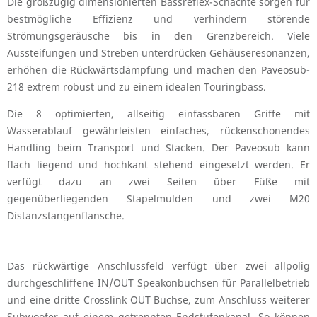
Die großzügig dimensionierten Bassreflex-Schächte sorgen für
bestmögliche Effizienz und verhindern störende
Strömungsgeräusche bis in den Grenzbereich. Viele
Aussteifungen und Streben unterdrücken Gehäuseresonanzen,
erhöhen die Rückwärtsdämpfung und machen den Paveosub-
218 extrem robust und zu einem idealen Touringbass.
Die 8 optimierten, allseitig einfassbaren Griffe mit
Wasserablauf gewährleisten einfaches, rückenschonendes
Handling beim Transport und Stacken. Der Paveosub kann
flach liegend und hochkant stehend eingesetzt werden. Er
verfügt dazu an zwei Seiten über Füße mit
gegenüberliegenden Stapelmulden und zwei M20
Distanzstangenflansche.
Das rückwärtige Anschlussfeld verfügt über zwei allpolig
durchgeschliffene IN/OUT Speakonbuchsen für Parallelbetrieb
und eine dritte Crosslink OUT Buchse, zum Anschluss weiterer
Subwoofer auf einem getrennten Endstufenkanal. So können