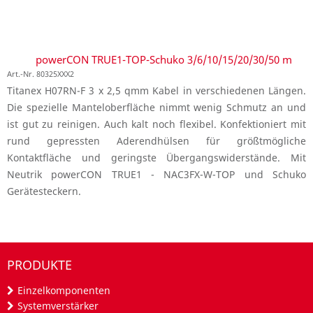
powerCON TRUE1-TOP-Schuko 3/6/10/15/20/30/50 m
Art.-Nr. 80325XXX2
Titanex H07RN-F 3 x 2,5 qmm Kabel in verschiedenen Längen.
Die spezielle Manteloberfläche nimmt wenig Schmutz an und
ist gut zu reinigen. Auch kalt noch flexibel. Konfektioniert mit
rund gepressten Aderendhülsen für größtmögliche
Kontaktfläche und geringste Übergangswiderstände. Mit
Neutrik powerCON TRUE1 - NAC3FX-W-TOP und Schuko
Gerätesteckern.
PRODUKTE
Einzelkomponenten
Systemverstärker