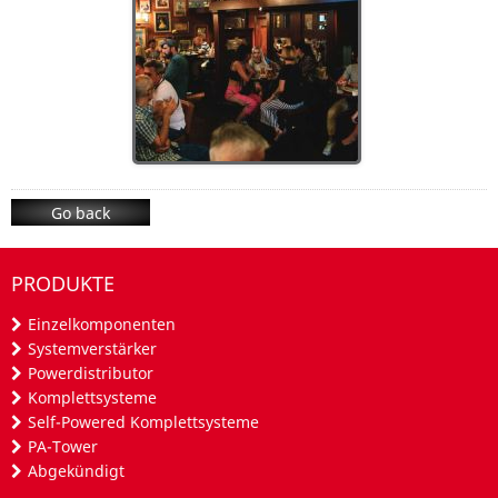
Go back
PRODUKTE
Einzelkomponenten
Systemverstärker
Powerdistributor
Komplettsysteme
Self-Powered Komplettsysteme
PA-Tower
Abgekündigt