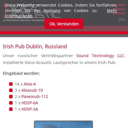
Diese Webseite verwendet Cookies. Indem Sie fortfahren,
stimmen Sie der Nutzung von Cookies zu.
Mehr
Informationen
Ok, Verstanden
Irish Pub Dublin, Russland
Unser russischer Vertriebspartner
Sound Technology LLC.
installierte Voice-Acoustic Lautsprecher in einem Irish Pub.
Eingebaut wurden:
14 x
Alea-4
3 x
Aleasub-10
2 x
Paveosub-112
1 x
HDSP-6A
1 x
HDSP-3A