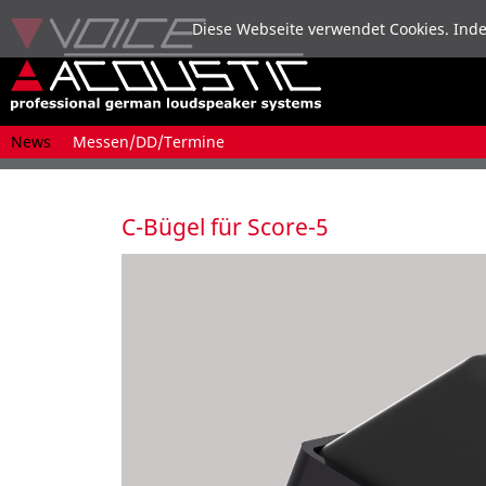
Diese Webseite verwendet Cookies. Inde
Navigation
News
Messen/DD/Termine
überspringen
C-Bügel für Score-5