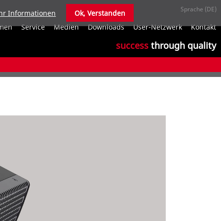
r Informationen
Ok, Verstanden
N
men
Service
Medien
Downloads
User-Netzwerk
Kontakt
ü
success
through quality