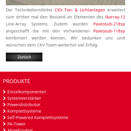
Der Technikdienstleiter
CKV Ton- & Lichtanlagen
erweitert
zum dritten mal den Bestand an Elementen des
Ikarray-12
Line-Array Systems. Zudem wurden
Paveosub-218sp
angeschafft die mit den vorhandenen
Paveosub-118sp
kombiniert werden können. Wir bedanken uns und
wünschen dem CKV Team weiterhin viel Erfolg.
Zurück
PRODUKTE
Einzelkomponenten
Systemverstärker
Powerdistributor
Komplettsysteme
Self-Powered Komplettsysteme
PA-Tower
Abgekündigt