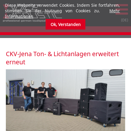
Diese Webseite verwendet Cookies. Indem Sie fortfahren,
stimmen Sie der Nutzung von Cookies zu.
Mehr
Informationen
Ok, Verstanden
submenu
submenu
CKV-Jena Ton- & Lichtanlagen erweitert
erneut