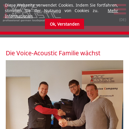
Diese Webseite verwendet Cookies. Indem Sie fortfahren,
stimmen Sie der Nutzung von Cookies zu.
Mehr
Informationen
Ok, Verstanden
submenu
submenu
Die Voice-Acoustic Familie wächst