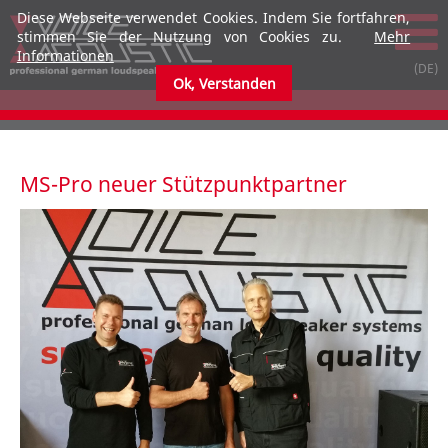
Diese Webseite verwendet Cookies. Indem Sie fortfahren,
stimmen Sie der Nutzung von Cookies zu.
Mehr
Informationen
Ok, Verstanden
submenu
submenu
MS-Pro neuer Stützpunktpartner