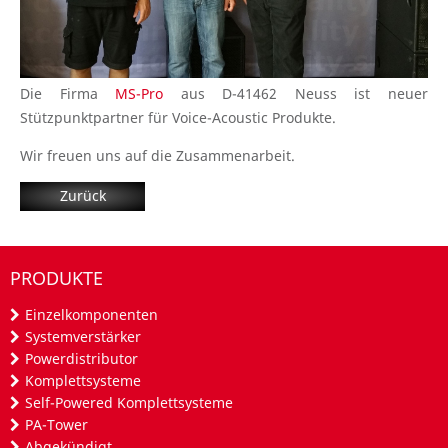
Die Firma
MS-Pro
aus D-41462 Neuss ist neuer
Stützpunktpartner für Voice-Acoustic Produkte.
Wir freuen uns auf die Zusammenarbeit.
Zurück
PRODUKTE
Einzelkomponenten
Systemverstärker
Powerdistributor
Komplettsysteme
Self-Powered Komplettsysteme
PA-Tower
Abgekündigt