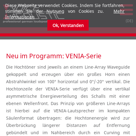
Diese Webseite verwendet Cookies. Indem Sie fortfahren,
stimmen Sie der Nutzung von Cookies zu.
Mehr
Informationen
Ok, Verstanden
submenu
submenu
Neu im Programm: VENIA-Serie
Die Hochtöner sind jeweils an einem Line-Array Waveguide
gekoppelt und erzeugen über ein großes Horn einen
Abstrahlwinkel von 100° horizontal und 0°/-20° vertikal. Die
Hochtonzeile der VENIA-Serie verfügt über eine vertikal
asymmetrische Energieverteilung des Schalls mit einer
ebenen Wellenfront. Das Prinzip von größeren Line-Arrays
ist hierbei auf die VENIA-Lautsprecher im kompakten
Säulenformat übertragen: die Hochtonenergie wird zur
Überbrückung längerer Distanzen auf Entfernung
gebündelt und im Nahbereich durch ein Curving mit