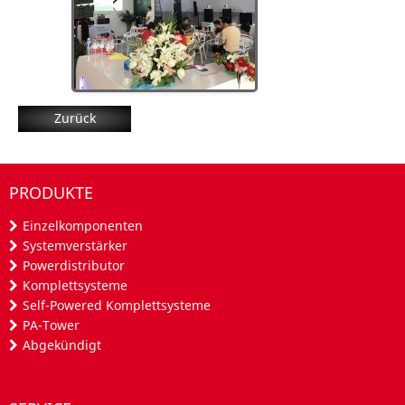
Zurück
PRODUKTE
Einzelkomponenten
Systemverstärker
Powerdistributor
Komplettsysteme
Self-Powered Komplettsysteme
PA-Tower
Abgekündigt