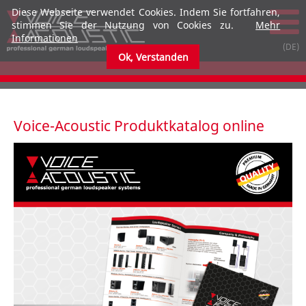
Diese Webseite verwendet Cookies. Indem Sie fortfahren,
stimmen Sie der Nutzung von Cookies zu.
Mehr
Informationen
Ok, Verstanden
submenu
submenu
Voice-Acoustic Produktkatalog online