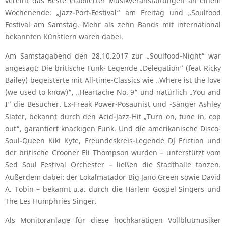
vereint das Beste etablierter Musikveranstaltungen an einem
Wochenende: „Jazz-Port-Festival“ am Freitag und „Soulfood
Festival am Samstag. Mehr als zehn Bands mit international
bekannten Künstlern waren dabei.
Am Samstagabend den 28.10.2017 zur „Soulfood-Night“ war
angesagt: Die britische Funk- Legende „Delegation“ (feat Ricky
Bailey) begeisterte mit All-time-Classics wie „Where ist the love
(we used to know)“, „Heartache No. 9“ und natürlich „You and
I“ die Besucher. Ex-Freak Power-Posaunist und -Sänger Ashley
Slater, bekannt durch den Acid-Jazz-Hit „Turn on, tune in, cop
out“, garantiert knackigen Funk. Und die amerikanische Disco-
Soul-Queen Kiki Kyte, Freundeskreis-Legende DJ Friction und
der britische Crooner Eli Thompson wurden – unterstützt vom
Sed Soul Festival Orchester – ließen die Stadthalle tanzen.
Außerdem dabei: der Lokalmatador Big Jano Green sowie David
A. Tobin – bekannt u.a. durch die Harlem Gospel Singers und
The Les Humphries Singer.
Als Monitoranlage für diese hochkarätigen Vollblutmusiker