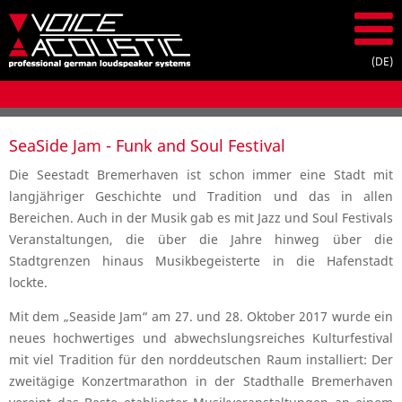
SeaSide Jam - Funk and Soul Festival
Die Seestadt Bremerhaven ist schon immer eine Stadt mit
langjähriger Geschichte und Tradition und das in allen
Bereichen. Auch in der Musik gab es mit Jazz und Soul Festivals
Veranstaltungen, die über die Jahre hinweg über die
Stadtgrenzen hinaus Musikbegeisterte in die Hafenstadt
lockte.
Mit dem „Seaside Jam“ am 27. und 28. Oktober 2017 wurde ein
neues hochwertiges und abwechslungsreiches Kulturfestival
mit viel Tradition für den norddeutschen Raum installiert: Der
zweitägige Konzertmarathon in der Stadthalle Bremerhaven