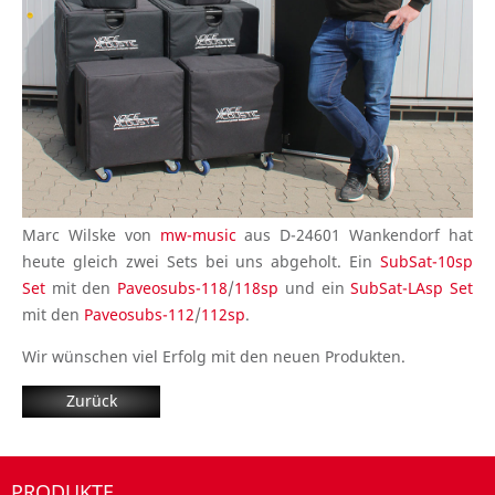
Marc Wilske von
mw-music
aus D-24601 Wankendorf hat
heute gleich zwei Sets bei uns abgeholt. Ein
SubSat-10sp
Set
mit den
Paveosubs-118
/
118sp
und ein
SubSat-LAsp Set
mit den
Paveosubs-112
/
112sp
.
Wir wünschen viel Erfolg mit den neuen Produkten.
Zurück
PRODUKTE