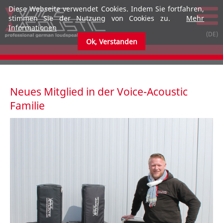
Diese Webseite verwendet Cookies. Indem Sie fortfahren,
stimmen Sie der Nutzung von Cookies zu.
Mehr
Informationen
Ok, Verstanden
submenu
submenu
Neues Mitglied in der Voice-Acoustic
Familie