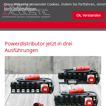
Diese Webseite verwendet Cookies. Indem Sie fortfahren, stim
Mehr Informationen
Ok, Verstanden
submenu
submenu
Powerdistributor jetzt in drei
Ausführungen